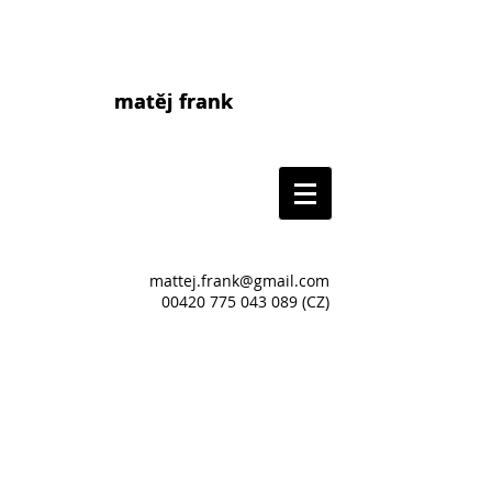
matěj frank
matej frank
mattej.frank@gmail.com
00420 775 043 089
(CZ)