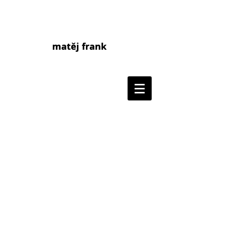
matěj frank
matej frank