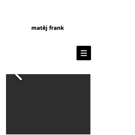
matěj frank
matej frank